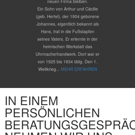
neuen Firma bleiben.
Ein Sohn von Arthur und Cäcilie
(geb. Hertel), der 1904 geborene
Johannes, eigentlich bekannt als
Hans, trat in die Fußstapfen
seines Vaters. Er erlernte in der
heimischen Werkstatt das
Uhrmacherhandwerk. Dort war er
von 1925 bis 1934 tätig. Den 1.
Weltkrieg...
MEHR ERFAHREN
IN EINEM
PERSÖNLICHEN
BERATUNGSGESPRÄ