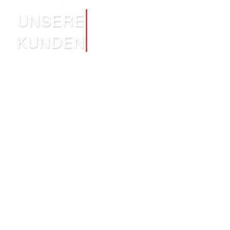
UNSERE
KUNDEN
“Erstklassige Produktvielfalt, hervorragende
Kommunikation und schnelle Abholzeiten. Es war ein
unvergesslicher Hochtzeitstag.”
Kerstin und Dennis Kreis, Breitungen
“Ich habe bereits zum dritten mal meine Uhr zum
Batteriewechsel zu Schlegel`s gebracht. Super Service
und der Chef persönlich hat diese jedes mal ohne
Wartezeiten gewechselt. Super Service für Leute die
an Busanbindungen gebunden sind.”
Ursula Krause, Vacha