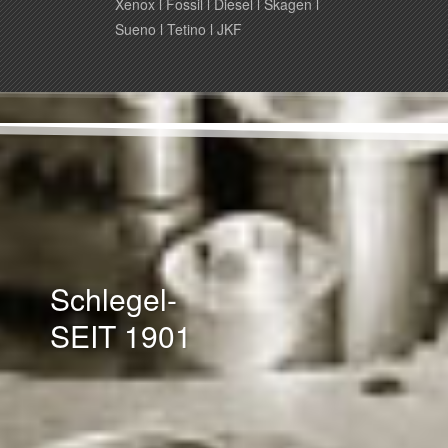
Xenox l Fossil l Diesel l Skagen l
Sueno l Tetino l JKF
Schlegel-
SEIT 1901