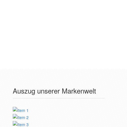
“Mein Lebensgefährte hat mir zum Valentinstag ein
Armband geschenkt. Ich musste es noch kürzen
lassen. Kostenloser Service und prompt erledigt.
Vielen Dank dafür.”
Particia Frank, Bad Salzungen
Auszug unserer Markenwelt