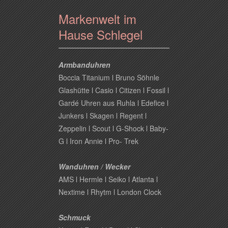
Markenwelt im
Hause Schlegel
Armbanduhren
Boccia Titanium l Bruno Söhnle
Glashütte l Casio l Citizen l Fossil l
Gardé Uhren aus Ruhla l Edefice l
Junkers l Skagen l Regent l
Zeppelin l Scout l G-Shock l Baby-
G l Iron Annie l Pro- Trek
Wanduhren / Wecker
AMS l Hermle l Seiko l Atlanta l
Nextime l Rhytm l London Clock
Schmuck